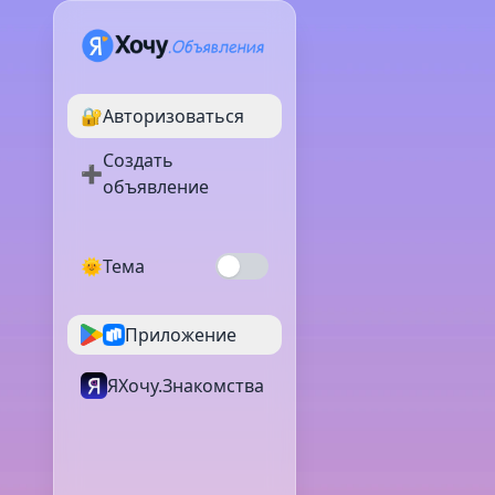
🔐
Авторизоваться
Создать
➕
объявление
🌞
Тема
Приложение
ЯХочу.Знакомства