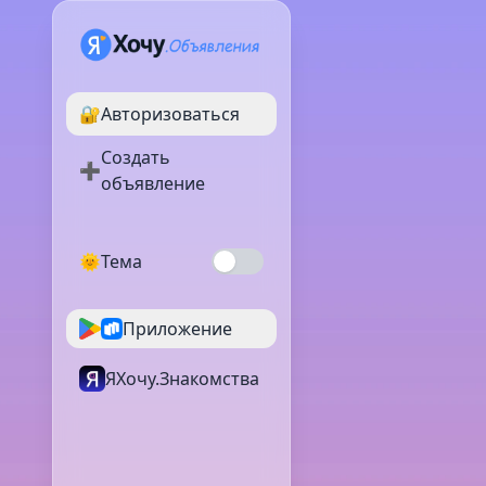
🔐
Авторизоваться
Создать
➕
объявление
🌞
Тема
Приложение
ЯХочу.Знакомства