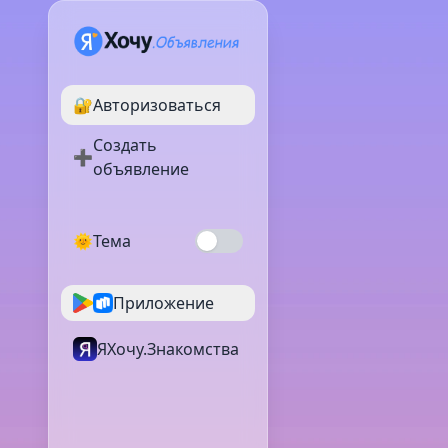
🔐
Авторизоваться
Создать
➕
объявление
🌞
Тема
Приложение
ЯХочу.Знакомства