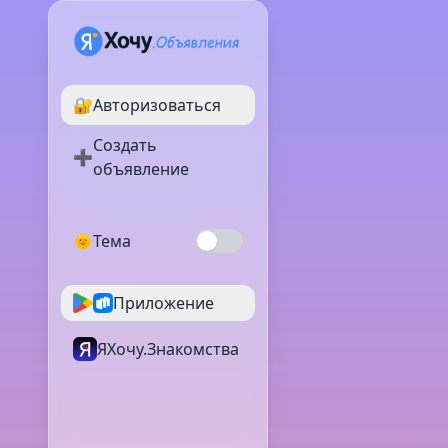
🔐
Авторизоваться
Создать
➕
объявление
🌞
Тема
Приложение
ЯХочу.Знакомства