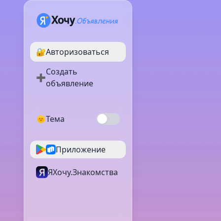
🔐
Авторизоваться
Создать
➕
объявление
🌞
Тема
Приложение
ЯХочу.Знакомства