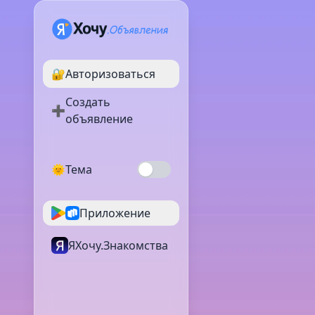
🔐
Авторизоваться
Создать
➕
объявление
🌞
Тема
Приложение
ЯХочу.Знакомства