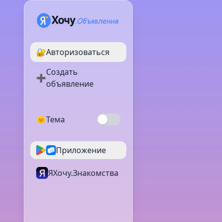
🔐
Авторизоваться
Создать
➕
объявление
🌞
Тема
Приложение
ЯХочу.Знакомства