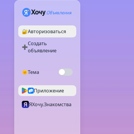
🔐
Авторизоваться
Создать
➕
объявление
🌞
Тема
Приложение
ЯХочу.Знакомства