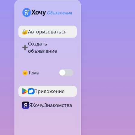
🔐
Авторизоваться
Создать
➕
объявление
🌞
Тема
Приложение
ЯХочу.Знакомства