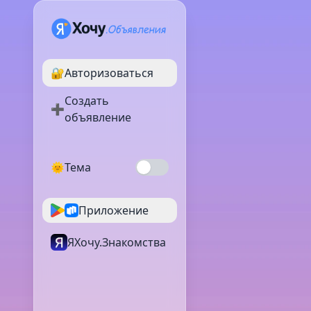
🔐
Авторизоваться
Создать
➕
объявление
🌞
Тема
Приложение
ЯХочу.Знакомства