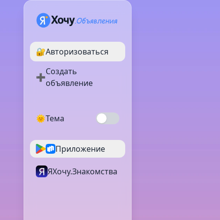
🔐
Авторизоваться
Создать
➕
объявление
🌞
Тема
Приложение
ЯХочу.Знакомства