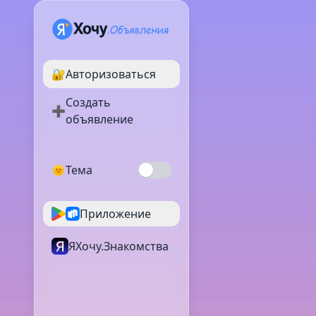
🔐
Авторизоваться
Создать
➕
объявление
🌞
Тема
Приложение
ЯХочу.Знакомства