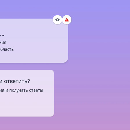
ния
область
и ответить?
ия и получать ответы