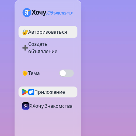
🔐
Авторизоваться
Создать
➕
объявление
🌞
Тема
Приложение
ЯХочу.Знакомства