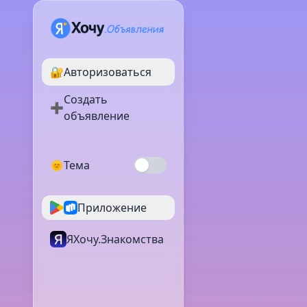
🔐
Авторизоваться
Создать
➕
объявление
🌞
Тема
Приложение
ЯХочу.Знакомства