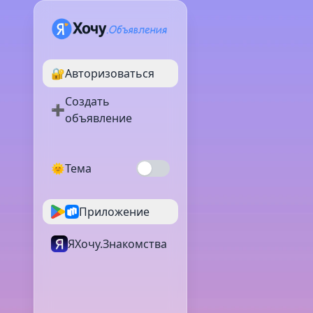
🔐
Авторизоваться
Создать
➕
объявление
🌞
Тема
Приложение
ЯХочу.Знакомства